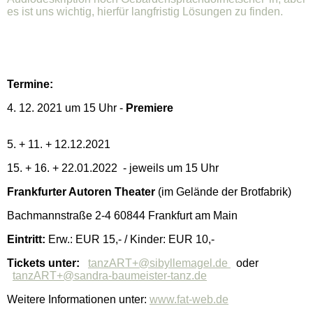
es ist uns wichtig, hierfür langfristig Lösungen zu finden.
Termine:
4. 12. 2021 um 15 Uhr -
Premiere
5. + 11. + 12.12.2021
15. + 16. + 22.01.2022 - jeweils um 15 Uhr
Frankfurter Autoren Theater
(im Gelände der Brotfabrik)
Bachmannstraße 2-4 60844 Frankfurt am Main
Eintritt:
Erw.: EUR 15,- / Kinder: EUR 10,-
Tickets unter:
tanzART+@sibyllemagel.de
oder
tanzART+@sandra-baumeister-tanz.de
Weitere Informationen unter:
www.fat-web.de