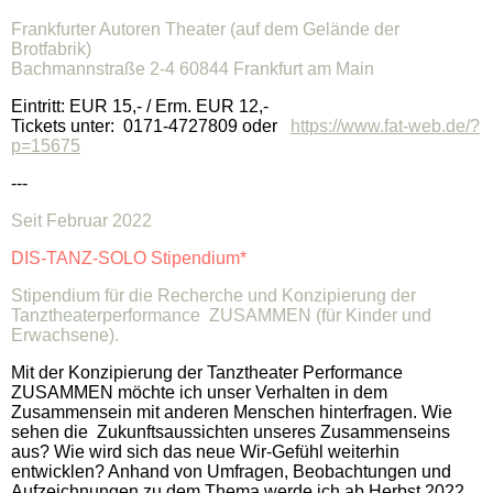
Frankfurter Autoren Theater (auf dem Gelände der
Brotfabrik)
Bachmannstraße 2-4 60844 Frankfurt am Main
Eintritt: EUR 15,- / Erm. EUR 12,-
Tickets unter: 0171-4727809 oder
https://www.fat-web.de/?
p=15675
---
Seit Februar 2022
DIS-TANZ-SOLO Stipendium*
Stipendium für die Recherche und Konzipierung der
Tanztheaterperformance ZUSAMMEN (für Kinder und
Erwachsene).
Mit der Konzipierung der Tanztheater Performance
ZUSAMMEN möchte ich unser Verhalten in dem
Zusammensein mit anderen Menschen hinterfragen. Wie
sehen die Zukunftsaussichten unseres Zusammenseins
aus? Wie wird sich das neue Wir-Gefühl weiterhin
entwicklen? Anhand von Umfragen, Beobachtungen und
Aufzeichnungen zu dem Thema werde ich ab Herbst 2022